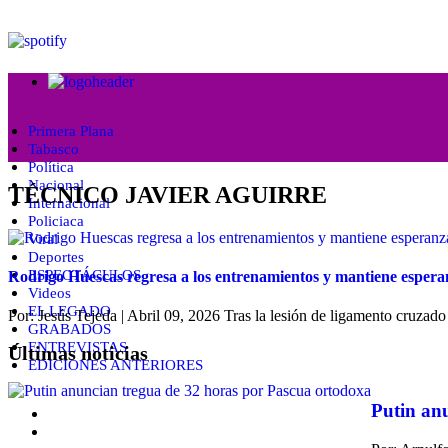
Primera Plana
Tabasco
Política
Nacional
TÉCNICO JAVIER AGUIRRE
Internacional
Policiaca
Viral
Deportes
ESPECTÁCULOS
Rodrigo Huescas regresa a los entrenamientos y mantiene espera
Videos
EL LEGADO
Por: Jesús Tejeda | Abril 09, 2026
Tras la lesión de ligamento cruzado
GRABADOS
ENTREVISTAS
Últimas noticias
EDICIONES ANTERIORES
Putin an