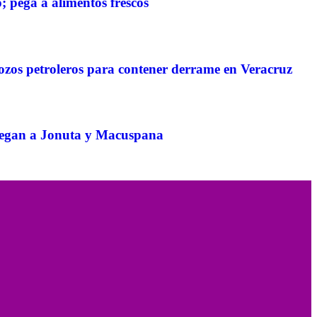
; pega a alimentos frescos
zos petroleros para contener derrame en Veracruz
llegan a Jonuta y Macuspana