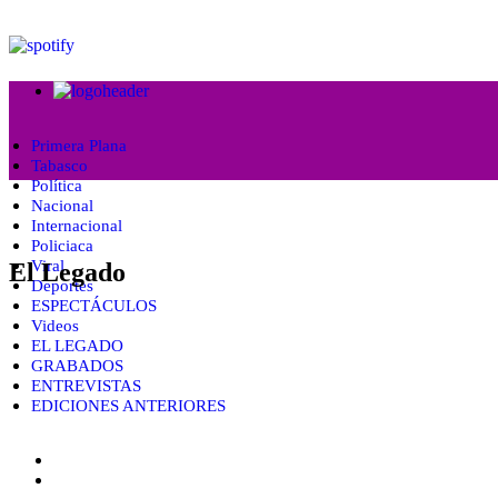
Primera Plana
Tabasco
Política
Nacional
Internacional
Policiaca
Viral
El Legado
Deportes
ESPECTÁCULOS
Videos
EL LEGADO
GRABADOS
ENTREVISTAS
EDICIONES ANTERIORES