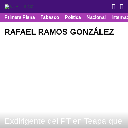
Primera Plana
Tabasco
Política
Nacional
Interna
RAFAEL RAMOS GONZÁLEZ
Exdirigente del PT en Teapa que