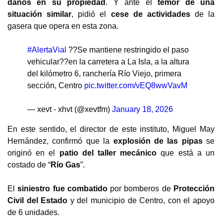
daños en su propiedad
. Y ante el
temor de una
situación similar
, pidió el
cese de actividades
de la
gasera que opera en esta zona.
#AlertaVial
??Se mantiene restringido el paso
vehicular??en la carretera a La Isla, a la altura
del kilómetro 6, ranchería Río Viejo, primera
sección, Centro
pic.twitter.com/vEQ8wwVavM
— xevt - xhvt (@xevtfm)
January 18, 2026
En este sentido, el director de este instituto, Miguel May
Hernández, confirmó que la
explosión de las pipas
se
originó en el
patio del taller mecánico
que está a un
costado de “
Río Gas
”.
El
siniestro fue combatido
por bomberos de
Protección
Civil del Estado
y del municipio de Centro, con el apoyo
de 6 unidades.