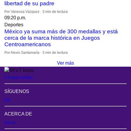
libertad de su padre
Por Vanessa Vázquez · 3 min de lectura
09:20 p.m.
Deportes
México ya suma más de 300 medallas y está
cerca de la marca histórica en Juegos
Centroamericanos
Por Alexis Santamaría · 3 min de lectura
Ver más
Ir hasta arriba
SÍGUENOS
ACERCA DE
Inicio