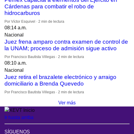
Cárdenas para combatir el robo de
hidrocarburos
Por Víctor Esquivel · 2 min de lectura
08:14 a.m.
Nacional
Juez frena amparo contra examen de control de
la UNAM; proceso de admisión sigue activo
Por Francisco Bautista Villegas · 2 min de lectura
08:10 a.m.
Nacional
Juez retira el brazalete electrónico y arraigo
domiciliario a Brenda Quevedo
Por Francisco Bautista Villegas · 2 min de lectura
Ver más
Ir hasta arriba
SÍGUENOS